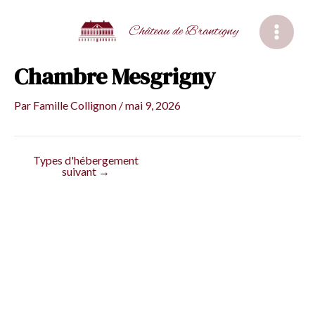
Aller
au
Château de Brantigny
Main
contenu
Chambre Mesgrigny
Menu
Par
Famille Collignon
/
mai 9, 2026
Types d'hébergement
Navigation
suivant
→
des
articles